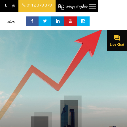
E
த
0112 379 379
පිටු පෙළ ගැස්ම
ණය
Live Chat