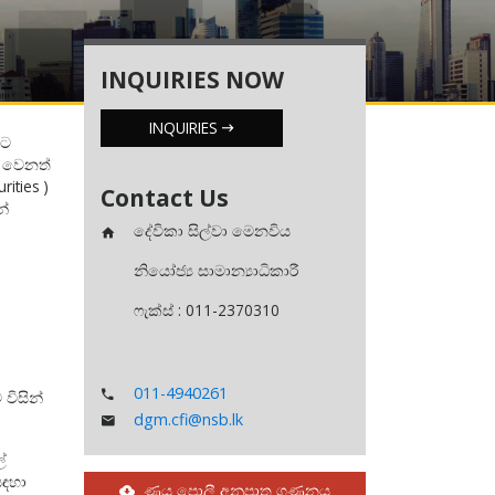
INQUIRIES NOW
INQUIRIES
වට
හ වෙනත්
rities )
Contact Us
න්
දේවිකා සිල්වා මෙනවිය
නියෝජ්‍ය සාමාන්‍යාධිකාරී
ෆැක්ස් : 011-2370310
011-4940261
විසින්
dgm.cfi@nsb.lk
්
සඳහා
ණය පොලී අනුපාත ගණනය