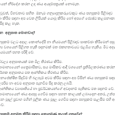
ෙන් නිර්දේශ කරන ලද ණය අයදුම්පත‍්‍රයක් නොමැත.
ුවත්, විභවතාව සහිත ඕනෑම ගනුදෙනුකරුවෙකුට ණය පහසුකම් පිළිබඳව
ා කිරීම සඳහා අප වෙත ලිපියක් යොමු කිරිම හෝ අපගේ ජ්‍යෙෂ්ඨ කළමනාකා
සිදු කළ හැක.
වන අනුපාත මොනවාද
?
ුකම් වලට අදාල කොන්දේසි හා නියමයන් පිළිබඳව සාකච්ඡා කිරීමෙන් පසු
ය වශයෙන් පිළිගත හැකි පදනමක් මත එකඟතාවයට එළඹිය හැකිය. මීට අද
ියමයන් පහත පරිදි වේ.
විචල්‍ය අනුපාතයක් මත මිල තීරණය කිරිම.
සාමාන්‍යයෙන් ත්‍රෛමාසිකව, සය මාසිකව ආදී වශයෙන් ප‍්‍රතිමිලකරණය කර
දර්ශක අනුපාතය මත ආන්තිකය තීරණය කිරිම.
අනපේක්ෂිත සිදුවීම් හි බලපෑම් අවම කිරීම සඳහා අප විසින් ණය පහසුකම් සඳ
උපරිම හා අවම අනුපාත පැනවීම සිදු කරනු ලබයි.
ආන්තිකය ව්‍යාපෘතියේ හා ප‍්‍රවර්ධකයන්ගේ අවදානම් පැතිකඩ මත පදනම් වේ.
සාමාන්‍යයෙන් ණය ආපසු ගෙවීම සඳහා සහන කාලයක් ලබාදෙන අතර, උත්
වන මුදල් ප‍්‍රවාහ මගින් මූලික ණය මුදල ගෙවීම සඳහා පහසුකම් සැලසීම එහි 
වේ.
සුකම් අනුමත කිරීම සඳහා කොපමණ කලක් ගතවේද
?