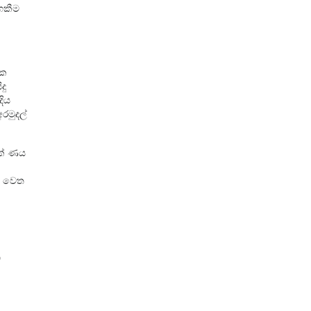
වගකීම
ික
දු
දිය
රමුදල්
ක් ණය
න වෙත
ම