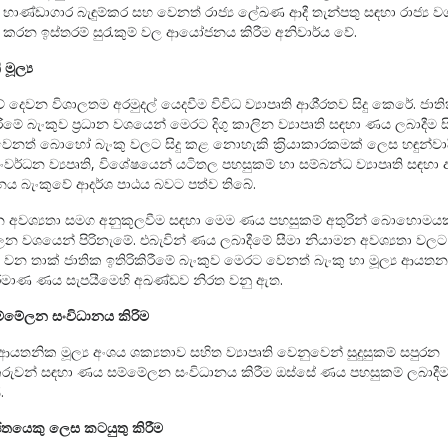
්, භාණ්ඩාගාර බැඳුම්කර සහ වෙනත් රාජ්‍ය ලේඛණ ආදී තැන්පතු සඳහා රාජ්‍ය 
කරන ඉස්තරම් සුරැකුම් වල ආයෝජනය කිරීම අනිවාර්ය වේ.
 මූල්‍ය
 දෙවන විශාලතම අරමුදල් යෙදවීම විවිධ ව්‍යාපෘති ආශි‍්‍රතව සිදු කෙරේ. ජාත
රීමේ බැංකුව ප‍්‍රධාන වශයෙන් මෙරට දිගු කාලින ව්‍යාපෘති සඳහා ණය ලබාදීම සි
වෙනත් බොහෝ බැංකු වලට සිදු කළ නොහැකි ක‍්‍රියාකාරකමක් ලෙස හඳුන්වා
සංවර්ධන ව්‍යපෘති, විශේෂයෙන් යටිතල පහසුකම් හා සම්බන්ධ ව්‍යාපෘති සඳහා අ
නය බැංකුවේ ආදර්ශ පාඨය බවට පත්ව තිබේ.
න අවශ්‍යතා සමග අනුකූලවීම සඳහා මෙම ණය පහසුකම් අතුරින් බොහොමය
න වශයෙන් පිරිනැමේ. එබැවින් ණය ලබාදීමේ සීමා නියාමන අවශ්‍යතා වලට
 වන තාක් ජාතික ඉතිරිකිරීමේ බැංකුව මෙරට වෙනත් බැංකු හා මූල්‍ය ආයත
ිමාණ ණය සැපයීමෙහි අඛණ්ඩව නිරත වනු ඇත.
්මේලන සංවිධානය කිරිම
යතනික මූල්‍ය අංශය ශක්‍යතාව සහිත ව්‍යාපෘති වෙනුවෙන් සුදුසුකම් සපුරන
කරුවන් සඳහා ණය සම්මේලන සංවිධානය කිරීම ඔස්සේ ණය පහසුකම් ලබාදී
.
තයෙකු ලෙස කටයුතු කිරීම