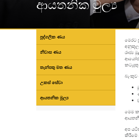
ආයතනික මුල්‍ය
පුද්ගලික ණය
මෙරට ප‍
අනුකූල
නිවාස ණය
රාජ්‍ය 
ආයෝජනය
කටයුත
තැන්පතු මත ණය
බැංකුව
උකස් සේවා
ආයතනික මූල්‍ය
මෙම කටය
ආයතනික
අප යටි
කිරීමේ 