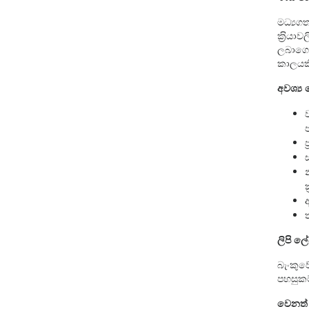
මධ්‍යග
ක‍්‍රි
ලබාගෙන
කාලයක
අවශ්‍ය
ලිපි ල
බැංකුව
පහසුක
වෙනත්