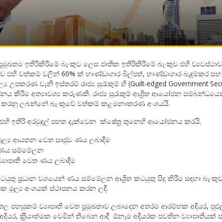
්‍රමුඛතම ඉතිරිකිරීමේ බැංකුව ලෙස ජාතික ඉතිරිකිරීමේ බැංකුව එහි ව්‍යවස්ථා
ව එහි වත්කම් වලින් 60% ක් භාණ්ඩාගාර බිල්පත්, භාණ්ඩාගාර බැඳුම්කර ස
මූල්‍ය උපකරණ වැනි ඉස්තරම් රාජ්‍ය සුරැකුම් හි (Guilt-edged Government Secu
 කිරීම අත්‍යාවශ්‍ය කරුණකි. රාජ්‍ය සුරැකුම් ආශ්‍රිත ආයෝජන සම්බන්ධයෙ
ු කරනු ලබන්නේ බැංකුවේ වත්කම් කළමනාකරණ අංශයයි.
 එහි ඉතිරි අරමුදල් පහත දැක්වෙන ක්ෂේත‍්‍ර තුනෙහි ආයෝජනය කරයි.
මූල්‍ය ආයතන වෙත සෘජුව ණය ලබාදීම
ණය සම්මේලන
ව්‍යාපෘති වෙත ණය ලබාදීම
ුතු ප‍්‍රධාන වශයෙන් ණය සම්මේලන ආශ්‍රිත කටයුතු සිදු කිරීම සඳහා බැංකුව 
 මූල්‍ය අංශයක් ස්ථාපනය කරන ලදී.
තල පහසුකම් ව්‍යාපෘති වෙත ප‍්‍රමුඛතාව ලබාදෙන අතරම ආරම්භක අදියර, පුළුල
අදියර, ක‍්‍රියාත්මක වෙමින් තිබෙන ආදී ඕනෑම අදියරක පවතින ව්‍යාපෘතියක් 