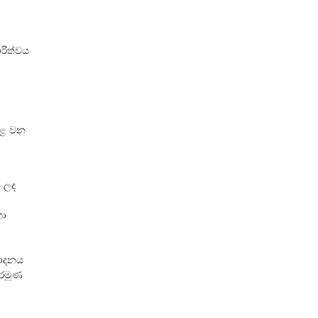
රිත්වය
ාළ වන
න ලද
හා
පාදනය
අරමුණ