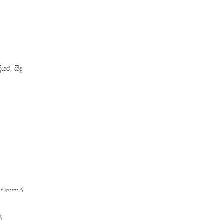
යර, සිදු
ව්‍යාපාර
්