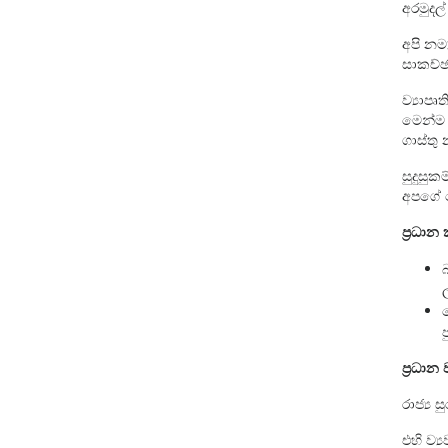
අරමුදල
අපි නම
සාකච්ඡා
ව්‍යාපෘ
මෙන්ම
ගාස්තු
සුදුසු
අපගේ ජ
ප‍්‍රධා
ප‍්‍රධ
රාජ්‍ය ස
එහි ව්