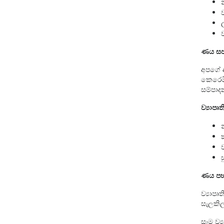
ණය සප
අපගේ අභ
කෙරෙමි
සම්පාද
ව්‍යාපෘ
ණය පහ
ව්‍යාපෘ
සැලකි
සෑම ව්