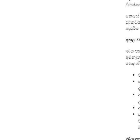
විශේෂය
කෙසේ ව
සාකච්ඡ
හමුවීම 
අදාළ 
ණය පහස
අනොන්‍
පොදු න
ණය පහ