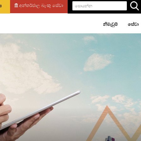
අන්තර්ජාල බැංකු සේවා
නය
නිමැවුම්
සේවා