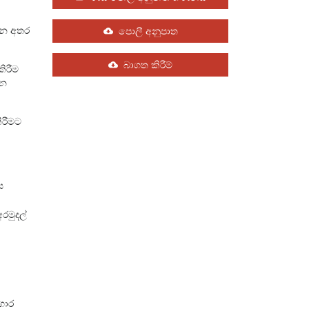
වන අතර
පොලී අනුපාත
බාගත කිරීම්
කිරීම
ෙන
ිරීමට
ය
රමුදල්
ාගාර