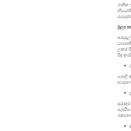
ජාතික 
නියෝජි
සැපයුම
මුල්‍ය 
අරමුදල
ව්‍යාප
උකස් ප
සිදු කරය
ව
පොලී අ
අවදානම
ස
සුරැකු
සැපයීම
ශක්‍යත