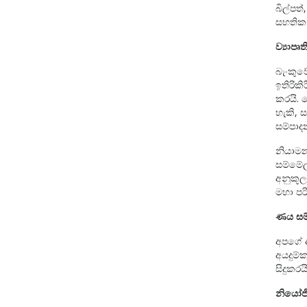
බිල්පත
සහතික 
ව්‍යාපෘති
බැංකුවේ
ඉතිරිකි
කරයි. 
හැකි, 
සම්පාද
නියාම
සම්මේල
අනුකූල
මහා පර
ණය සම
අපගේ ආ
අයදුම්
සිදුකරයි
නියෝජි