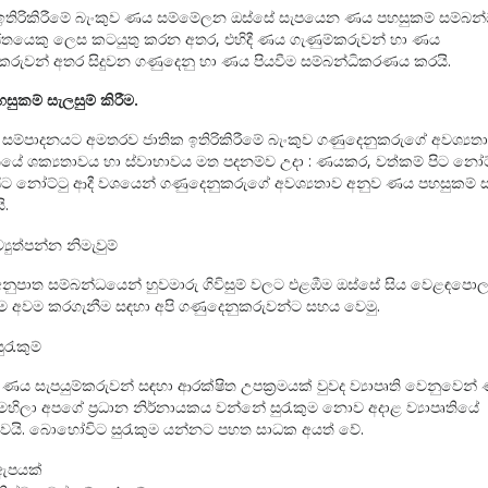
ඉතිරිකිරීමේ බැංකුව ණය සම්මේලන ඔස්සේ සැපයෙන ණය පහසුකම් සම්බන
තයෙකු ලෙස කටයුතු කරන අතර, එහිදී ණය ගැණුම්කරුවන් හා ණය
්කරුවන් අතර සිදුවන ගණුදෙනු හා ණය පියවීම සම්බන්ධිකරණය කරයි.
පහසුකම් සැලසුම් කිරීම.
් සම්පාදනයට අමතරව ජාතික ඉතිරිකිරීමේ බැංකුව ගණුදෙනුකරුගේ අවශ්‍යතා
ෘතියේ ශක්‍යතාවය හා ස්වාභාවය මත පදනම්ව උදා : ණයකර, වත්කම් පිට නෝට්
ිට නෝට්ටු ආදී වශයෙන් ගණුදෙනුකරුගේ අවශ්‍යතාව අනුව ණය පහසුකම් ස
ි.
්‍යුත්පන්න නිමැවුම්
නුපාත සම්බන්ධයෙන් හුවමාරු ගිවිසුම් වලට එළඹීම ඔස්සේ සිය වෙළඳපො
 අවම කරගැනීම සඳහා අපි ගණුදෙනුකරුවන්ට සහය වෙමු.
ුරැකුම්
ම් ණය සැපයුම්කරුවන් සඳහා ආරක්ෂිත උපක‍්‍රමයක් වුවද ව්‍යාපෘති වෙනුවෙන්
ෙහිලා අපගේ ප‍්‍රධාන නිර්නායකය වන්නේ සුරැකුම නොව අදාළ ව්‍යාපෘතියේ
ාවයි. බොහෝවිට සුරැකුම යන්නට පහත සාධක අයත් වේ.
ඇපයක්