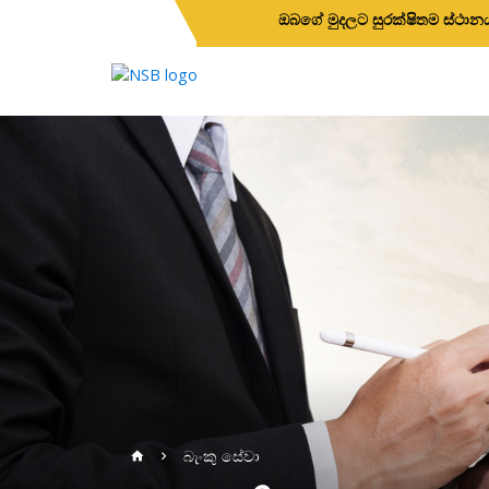
ඔබගේ මුදලට සුරක්ෂිතම ස්ථා
බැංකු සේවා