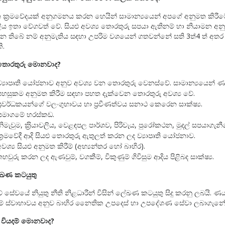
ත ක‍්‍රමවේදයක් අනුගමනය කරන හෙයින් සාමාන්‍යයෙන් අපගේ අනුමත කිරීම
යාවලිය ඉතා වේගවත් වේ. සියළු අවශ්‍ය තොරතුරු සපයා ඇතිනම් හා නියාමන අනු
 තිබේ නම් අනුමැතිය සඳහා උපරිම වශයෙන් ගතවන්නේ සති 3ත්4 ත් අතර
ි.
 තොරතුරු මොනවාද
?
ව්‍යාපෘති යෝජනාව අනුව අවශ්‍ය වන තොරතුරු වෙනස්වේ. සාමාන්‍යයෙන් 
පහසුකම අනුමත කිරීම සඳහා පහත දැක්වෙන තොරතුරු අවශ්‍ය වේ.
ප්‍රවර්ධකයන්ගේ වලංගුභාවය හා ප‍්‍රවීණත්වය සනාථ කෙරෙන සාක්ෂ්‍ය.
සමාගමේ හරස්කඩ.
නිමැවුම, ක‍්‍රියාවලිය, වෙළඳපල පාර්ශව, පිරිවැය, පුරෝකථන, මුදල් සපයාගැන
ක‍්‍රමවේදී ආදි සියළු තොරතුරු ඇතුලත් කරන ලද ව්‍යාපෘති යෝජනාව.
අවශ්‍ය සියළු අනුමත කිරීම් (අභ්‍යන්තර හෝ බාහිර).
තහවුරු කරන ලද ඇණවුම්, වගකීම්, විකුණුම් ගිවිසුම ආදිය පිළිබද සාක්ෂ්‍ය.
ේඛණ කටයුතු
ේ සේවයේ නියුතු නීති නිළධාරීන් විසින් ලේඛණ කටයුතු සිදු කරනු ලබයි. ණ
ම් ස්වාභාවය අනුව බාහිර නෛතික උපදෙස් හා උපදේශණ සේවා ලබාගැනේ
 වියදම් මොනවාද
?