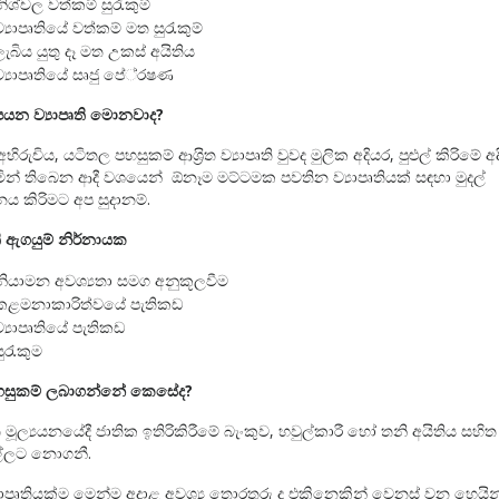
නිශ්චල වත්කම් සුරැකුම්
ව්‍යාපෘතියේ වත්කම් මත සුරැකුම්
ලැබිය යුතු දෑ මත උකස් අයිතිය
ව්‍යාපෘතියේ සෘජු පේ‍්‍රෂණ
යන ව්‍යාපෘති මොනවාද
?
ිරුචිය, යටිතල පහසුකම් ආශ‍්‍රිත ව්‍යාපෘති වුවද මුලික අදියර, පුළුල් කිරිමේ අදි
න් තිබෙන ආදී වශයෙන් ඕනෑම මට්ටමක පවතින ව්‍යාපෘතියක් සඳහා මුදල්
නය කිරිමට අප සුදානම්.
ති ඇගයුම් නිර්නායක
නියාමන අවශ්‍යතා සමග අනුකූලවීම
කළමනාකාරිත්වයේ පැතිකඩ
ව්‍යාපෘතියේ පැතිකඩ
සුරැකුම
සුකම් ලබාගන්නේ කෙසේද
?
ති මූල්‍යයනයේදී ජාතික ඉතිරිකිරීමේ බැංකුව, හවුල්කාරී හෝ තනි අයිතිය සහිත 
ල්ලට නොගනී.
‍යාපෘතියක්ම මෙන්ම අදාළ අවශ්‍ය තොරතුරු ද එකිනෙකින් වෙනස් වන හෙයින